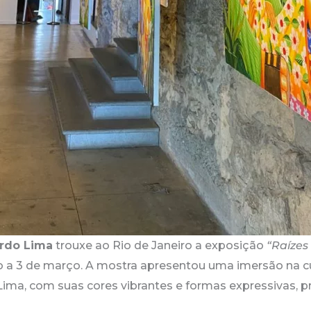
rdo Lima
trouxe ao Rio de Janeiro a exposição
“Raízes
iro a 3 de março. A mostra apresentou uma imersão na cul
 Lima, com suas cores vibrantes e formas expressivas